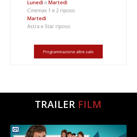
Lunedì
e
Martedì
Cinemax 1 e 2 riposo
Martedì
Astra e Star riposo
Programmazione altre sale
TRAILER
FILM