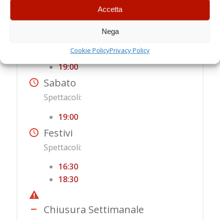
ORARI
Accetta
Feriali
Nega
Spettacoli:
Cookie Policy
Privacy Policy
19:00
Sabato
Spettacoli:
19:00
Festivi
Spettacoli:
16:30
18:30
Chiusura Settimanale