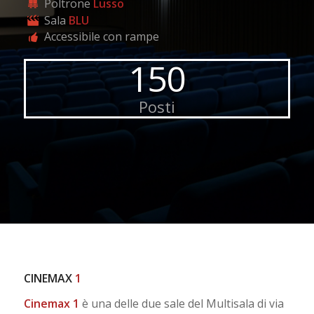
Poltrone
Lusso
Sala
BLU
Accessibile con rampe
150
Posti
CINEMAX
1
Cinemax 1
è una delle due sale del Multisala di via