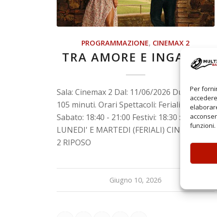
PROGRAMMAZIONE
,
CINEMAX 2
TRA AMORE E INGANNI
Per forni
Sala: Cinemax 2 Dal: 11/06/2026 Durata:
accedere 
105 minuti. Orari Spettacoli: Feriali: 21:00
elaborare
Sabato: 18:40 - 21:00 Festivi: 18:30 : 21:00
acconsent
funzioni.
LUNEDI' E MARTEDI (FERIALI) CINEMAX 1 E
2 RIPOSO
Giugno 10, 2026