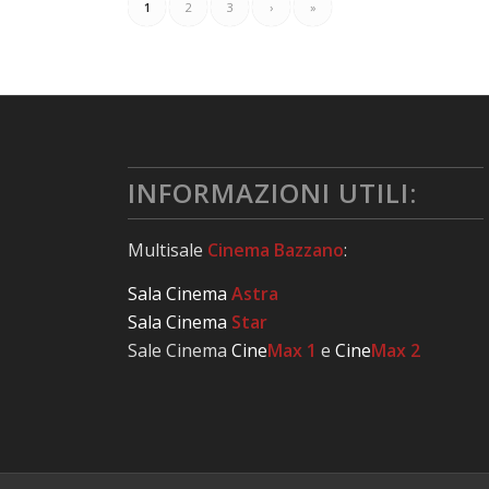
1
2
3
›
»
INFORMAZIONI UTILI:
Multisale
Cinema Bazzano
:
Sala Cinema
Astra
Sala Cinema
Star
Sale Cinema
Cine
Max 1
e
Cine
Max 2