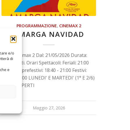
PROGRAMMAZIONE
,
CINEMAX 2
AMARGA NAVIDAD
zzare e/o
Sala: Cinemax 2 Dal: 21/05/2026 Durata:
tterà di
111 minuti. Orari Spettacoli: Feriali: 21:00
Sabato e prefestivi: 18:40 - 21:00 Festivi:
iche e
18:30 : 21:00 LUNEDI' E MARTEDI' (1° E 2/6)
LOCALI APERTI
Maggio 27, 2026