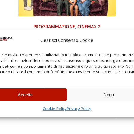
PROGRAMMAZIONE
,
CINEMAX 2
SMART WORKING
Gestisci Consenso Cookie
re le migliori esperienze, utilizziamo tecnologie come i cookie per memori
Sala: Cinemax 2 Dal: 04/06/2026 Durata: 96
alle informazioni del dispositivo. Il consenso a queste tecnologie ci perme
minuti. Orari Spettacoli: Feriali: 21:00
 dati come il comportamento di navigazione o ID unici su questo sito. Non
Sabato: 18:40 - 21:00 Festivi: 18:30 : 21:00
ire o ritirare il consenso può influire negativamente su alcune caratterist
LUNEDI' E MARTEDI (FERIALI) CINEMAX 1 E
2 RIPOSO
Accetta
Nega
Cookie Policy
Privacy Policy
Giugno 9, 2026