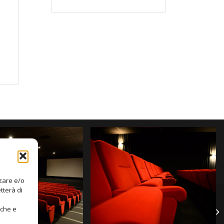
zzare e/o
tterà di
iche e