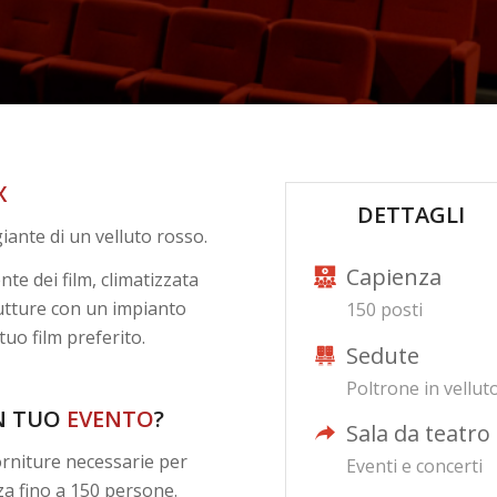
X
DETTAGLI
iante di un velluto rosso.
Capienza
e dei film, climatizzata
rutture con un impianto
150 posti
tuo film preferito.
Sedute
Poltrone in vellut
UN TUO
EVENTO
?
Sala da teatro
forniture necessarie per
Eventi e concerti
a fino a 150 persone.