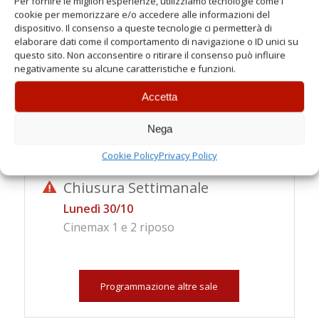
Per fornire le migliori esperienze, utilizziamo tecnologie come i
ORARI
cookie per memorizzare e/o accedere alle informazioni del
dispositivo. Il consenso a queste tecnologie ci permetterà di
Giovedì 26 ottobre
elaborare dati come il comportamento di navigazione o ID unici su
questo sito. Non acconsentire o ritirare il consenso può influire
Spettacoli:
negativamente su alcune caratteristiche e funzioni.
21:00
Accetta
Venerdì 27 ottobre
Nega
Spettacoli:
Cookie Policy
Privacy Policy
21:00
Chiusura Settimanale
Lunedì 30/10
Cinemax 1 e 2 riposo
Programmazione altre sale