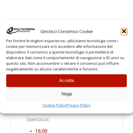
ORARI
Gestisci Consenso Cookie
Per fornire le migliori esperienze, utilizziamo tecnologie come i
Feriali
cookie per memorizzare e/o accedere alle informazioni del
Spettacoli:
dispositivo. Il consenso a queste tecnologie ci permetterà di
elaborare dati come il comportamento di navigazione o ID unici su
21:00
questo sito. Non acconsentire o ritirare il consenso può influire
negativamente su alcune caratteristiche e funzioni.
Sabato
Accetta
Spettacoli:
18:50
Nega
21:00
Cookie Policy
Privacy Policy
Festivi
Spettacoli:
16:00