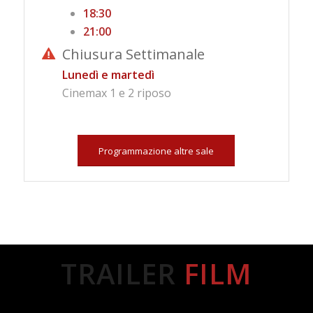
1
8:30
21:00
Chiusura Settimanale
Lunedì e martedì
Cinemax 1 e 2 riposo
Programmazione altre sale
TRAILER
FILM