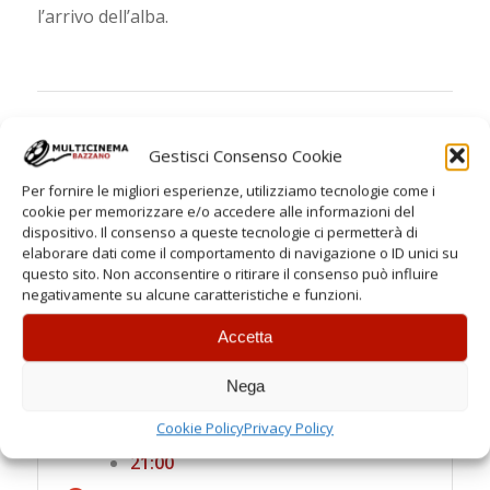
l’arrivo dell’alba.
Gestisci Consenso Cookie
ORARI
Per fornire le migliori esperienze, utilizziamo tecnologie come i
cookie per memorizzare e/o accedere alle informazioni del
dispositivo. Il consenso a queste tecnologie ci permetterà di
Feriali
elaborare dati come il comportamento di navigazione o ID unici su
questo sito. Non acconsentire o ritirare il consenso può influire
Spettacoli:
negativamente su alcune caratteristiche e funzioni.
21:00
Accetta
Sabato
Nega
Spettacoli:
Cookie Policy
Privacy Policy
18:40
21:00