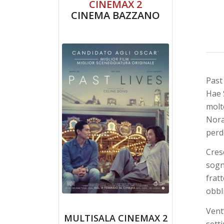
CINEMAX 2
CINEMA BAZZANO
Past 
Hae 
molt
Nora
perde
Cres
sogn
frat
obbl
Vent
MULTISALA CINEMAX 2
sett