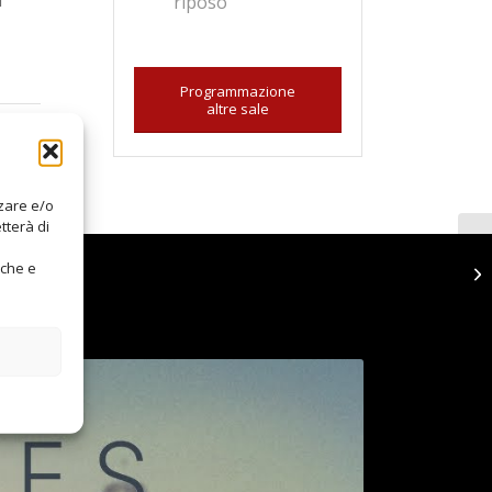
riposo
Programmazione
altre sale
zzare e/o
tterà di
iche e