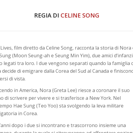
REGIA DI
CELINE SONG
Lives, film diretto da Celine Song, racconta la storia di Nora
Sung (Moon Seung-ah e Seung Min Yim), due amici d’infanz
o legati tra loro. I due vengono separati quando la famiglia d
 decide di emigrare dalla Corea del Sud al Canada e finiscono
rsi di vista.
cendo in America, Nora (Greta Lee) riesce a coronare il suo
o di scrivere per vivere e si trasferisce a New York. Nel
tempo Hae Sung (Teo Yoo) sta svolgendo la leva militare
igatoria in Corea.
’anni dopo i due si incontrano e trascorrono insieme una
imana, durante la quale si ritroveranno ad affrontare nozion