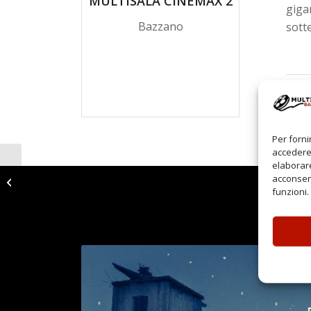
MULTISALA CINEMAX 2
giga
Bazzano
sott
Per forni
accedere 
elaborare
acconsent
Il Segreto di Liberato
funzioni.