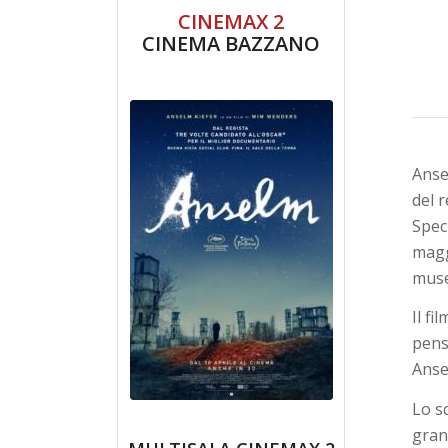
CINEMAX 2
CINEMA BAZZANO
Anse
del 
Spec
magg
muse
Il f
pensi
Anse
Lo sc
gran