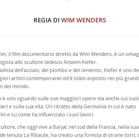
REGIA DI
WIM WENDERS
lm, il film documentario diretto da Wim Wenders, è un oma
regista allo scultore tedesco Anselm Kiefer.
ialista dell’acciaio, del piombo e del cemento, Kiefer è uno de
iori artisti contemporanei ed è stato esposto nei più grand
i del mondo.
ilm è uno sguardo sulle sue maggiori opere ma anche sui suoi
eri e sulla sua vita. Un ritratto della Germania in cui è nato
lm e su come ha influenzato i suoi lavori.
ultore, che oggi vive a Barjac nel sud della Francia, nella sua
de tenuta La Ribaute, ha creato una foresta di strane torri, 