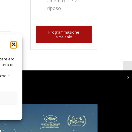
Cinemax 1 e 2
riposo
Programmazione
altre sale
zzare e/o
tterà di
iche e