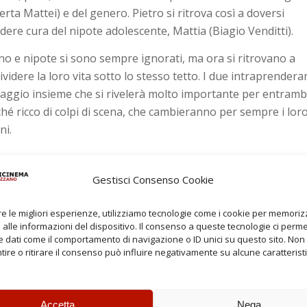
rta Mattei) e del genero. Pietro si ritrova così a doversi
dere cura del nipote adolescente, Mattia (Biagio Venditti).
o e nipote si sono sempre ignorati, ma ora si ritrovano a
ividere la loro vita sotto lo stesso tetto. I due intraprender
iaggio insieme che si rivelerà molto importante per entramb
hé ricco di colpi di scena, che cambieranno per sempre i lor
ni.
Gestisci Consenso Cookie
re le migliori esperienze, utilizziamo tecnologie come i cookie per memori
alle informazioni del dispositivo. Il consenso a queste tecnologie ci perme
 dati come il comportamento di navigazione o ID unici su questo sito. Non
ire o ritirare il consenso può influire negativamente su alcune caratterist
Accetta
Nega