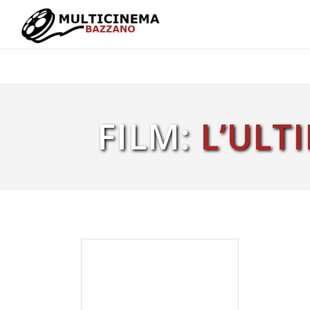
FILM:
L’ULT