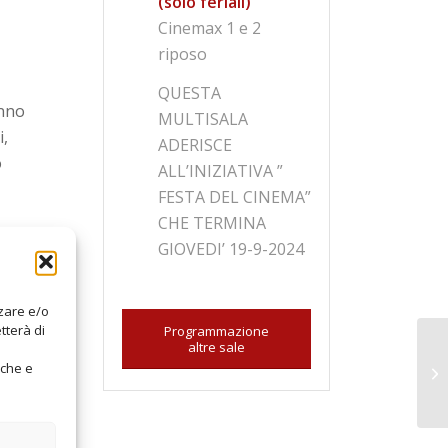
(solo feriali)
Cinemax 1 e 2
riposo
QUESTA
anno
MULTISALA
i,
ADERISCE
o
ALL’INIZIATIVA ”
FESTA DEL CINEMA”
CHE TERMINA
GIOVEDI’ 19-9-2024
zzare e/o
tterà di
Programmazione
altre sale
iche e