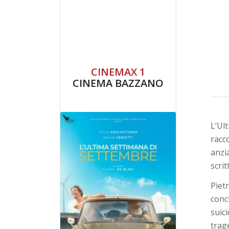
CINEMAX 1
CINEMA BAZZANO
L’Ul
racc
anzi
scrit
Piet
conc
suic
trage