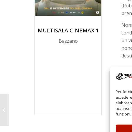
(Robe
pren
Nonn
MULTISALA CINEMAX 1
cond
un v
Bazzano
nonc
desti
Per forni
accedere 
elaborare
acconsent
Madame Clicquot
funzioni.