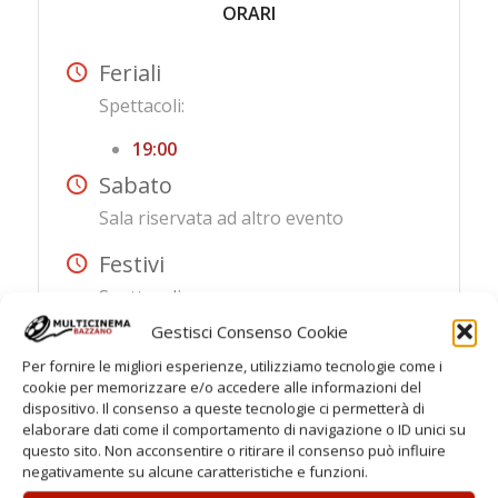
ORARI
Feriali
Spettacoli:
19:00
Sabato
Sala riservata ad altro evento
Festivi
Spettacoli:
Gestisci Consenso Cookie
16:00
Per fornire le migliori esperienze, utilizziamo tecnologie come i
18:30
cookie per memorizzare e/o accedere alle informazioni del
Chiusura Settimanale
dispositivo. Il consenso a queste tecnologie ci permetterà di
elaborare dati come il comportamento di navigazione o ID unici su
Lunedì e Martedì (solo feriali)
questo sito. Non acconsentire o ritirare il consenso può influire
Cinemax 1 e 2 riposo
negativamente su alcune caratteristiche e funzioni.