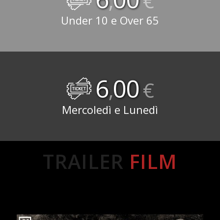
,
€
Under 10 e Over 65
6
00
,
€
Mercoledì e Lunedì
TRAILER
FILM