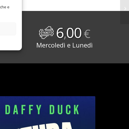
iche e
6
00
,
€
Mercoledì e Lunedì