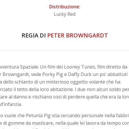
Distribuzione:
Lucky Red
REGIA DI
PETER BROWNGARDT
vventura Spaziale: Un film dei Looney Tunes, film diretto da
r Browngardt, vede Porky Pig e Daffy Duck un po’ abbattuti
a dello schianto di un misterioso oggetto volante che ha
ciato il tetto della loro abitazione. I due non alcun soldo pe
rare al danno e rischiano così di perdere quella che era la lor
d’infanzia.
aso vuole che Petunia Pig stia cercando personale nella fabbr
le di gomme da masticare, nella quale lei lavora da tempo c