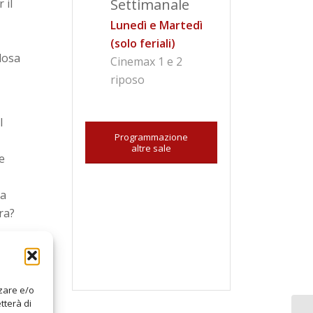
Settimanale
 il
Lunedì e Martedì
(solo feriali)
losa
Cinemax 1 e 2
riposo
a
l
Programmazione
altre sale
re
la
ra?
zzare e/o
tterà di