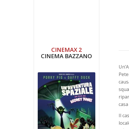
CINEMAX 2
CINEMA BAZZANO
Un’A
Pete
caus
squar
ripa
casa 
Il c
loca