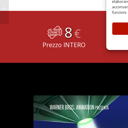
elaborare
acconsent
Buffalo Kids
funzioni.
8
€
Prezzo INTERO