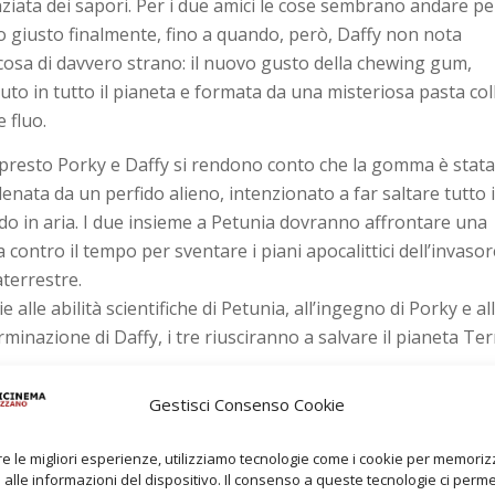
nziata dei sapori. Per i due amici le cose sembrano andare per
o giusto finalmente, fino a quando, però, Daffy non nota
cosa di davvero strano: il nuovo gusto della chewing gum,
uto in tutto il pianeta e formata da una misteriosa pasta col
 fluo.
presto Porky e Daffy si rendono conto che la gomma è stat
lenata da un perfido alieno, intenzionato a far saltare tutto i
o in aria. I due insieme a Petunia dovranno affrontare una
 contro il tempo per sventare i piani apocalittici dell’invaso
aterrestre.
e alle abilità scientifiche di Petunia, all’ingegno di Porky e al
rminazione di Daffy, i tre riusciranno a salvare il pianeta Ter
Gestisci Consenso Cookie
re le migliori esperienze, utilizziamo tecnologie come i cookie per memori
alle informazioni del dispositivo. Il consenso a queste tecnologie ci perme