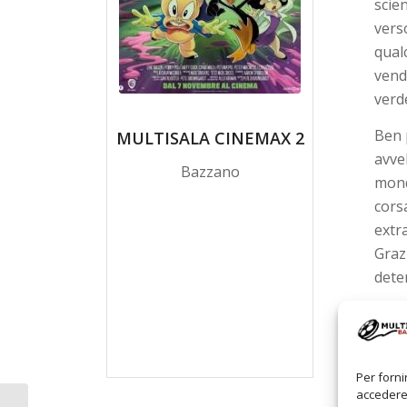
scie
vers
qual
vend
verde
Ben 
MULTISALA CINEMAX 2
avve
Bazzano
mond
corsa
extr
Grazi
dete
Per forni
accedere 