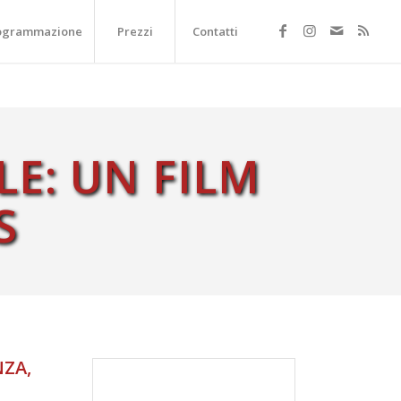
ogrammazione
Prezzi
Contatti
E: UN FILM
S
ZA,