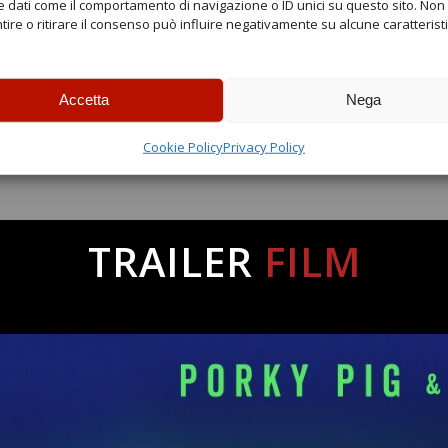
 dati come il comportamento di navigazione o ID unici su questo sito. Non
ire o ritirare il consenso può influire negativamente su alcune caratterist
6
00
,
€
Accetta
Nega
Cookie Policy
Privacy Policy
Under 10 e Over 65
TRAILER
FILM