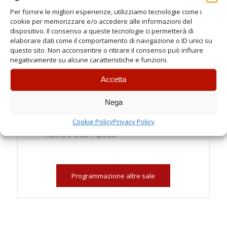
21:00
Per fornire le migliori esperienze, utilizziamo tecnologie come i
cookie per memorizzare e/o accedere alle informazioni del
Festivi
dispositivo. Il consenso a queste tecnologie ci permetterà di
elaborare dati come il comportamento di navigazione o ID unici su
Spettacoli:
questo sito. Non acconsentire o ritirare il consenso può influire
negativamente su alcune caratteristiche e funzioni.
16:00
18:30
Accetta
21:00
Nega
Chiusura Settimanale
Martedì (solo feriali)
Cookie Policy
Privacy Policy
Astra e Star riposo
Programmazione altre sale