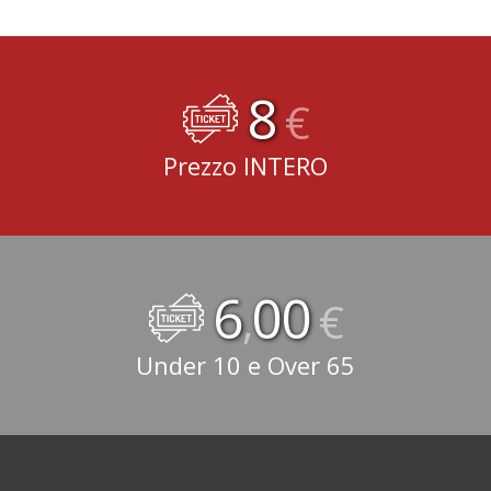
8
€
Prezzo INTERO
6
00
,
€
Under 10 e Over 65