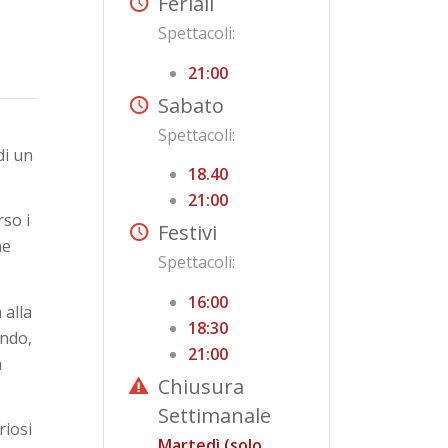
Feriali
Spettacoli:
21:00
Sabato
Spettacoli:
di un
18.40
21:00
rso i
Festivi
he
Spettacoli:
16:00
 alla
18:30
ando,
21:00
a
Chiusura
Settimanale
riosi
Martedì (solo