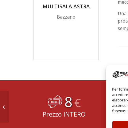
mecca
MULTISALA ASTRA
Una
Bazzano
prot
sempr
Per forni
8
accedere 
€
elaborare
acconsent
Io Sono Ancora Qui
funzioni.
Prezzo INTERO