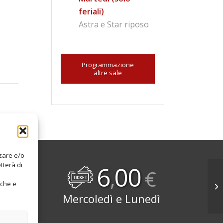
feriali)
Astra e Star riposo
Programmazione
altre sale
zzare e/o
6
00
tterà di
,
€
iche e
Mercoledì e Lunedì