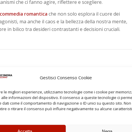
nismi che ci fanno agire, riflettere e scegliere.
commedia romantica
che non solo esplora il cuore dei
agonisti, ma anche il caos e la bellezza della nostra mente,
e in bilico tra desideri contrastanti e decisioni cruciali.
Gestisci Consenso Cookie
re le migliori esperienze, utilizziamo tecnologie come i cookie per memori
6
00
alle informazioni del dispositivo. Il consenso a queste tecnologie ci perme
,
€
 dati come il comportamento di navigazione o ID unici su questo sito. Non
ire o ritirare il consenso può influire negativamente su alcune caratterist
Under 10 e Over 65
Accetta
Nega