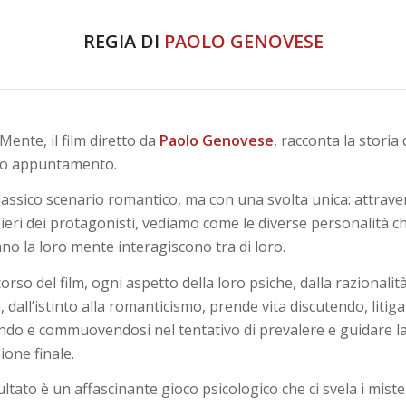
REGIA DI
PAOLO GENOVESE
Mente, il film diretto da
Paolo Genovese
, racconta la storia 
o appuntamento.
lassico scenario romantico, ma con una svolta unica: attrave
ieri dei protagonisti, vediamo come le diverse personalità c
ano la loro mente interagiscono tra di loro.
orso del film, ogni aspetto della loro psiche, dalla razionalità
a, dall’istinto alla romanticismo, prende vita discutendo, litig
ndo e commuovendosi nel tentativo di prevalere e guidare l
ione finale.
sultato è un affascinante gioco psicologico che ci svela i miste