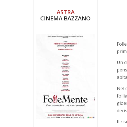
ASTRA
CINEMA BAZZANO
Folle
prim
Un c
pens
abit
Nel c
folli
gioe
decis
Il ri