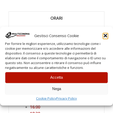
ORARI
Feriali
Gestisci Consenso Cookie
Spettacoli:
Per fornire le migliori esperienze, utilizziamo tecnologie come i
cookie per memorizzare e/o accedere alle informazioni del
21:00
dispositivo. Il consenso a queste tecnologie ci permetterà di
Sabato
elaborare dati come il comportamento di navigazione o ID unici su
questo sito. Non acconsentire o ritirare il consenso può influire
Spettacoli:
negativamente su alcune caratteristiche e funzioni.
18:40
Accetta
21:00
Festivi
Nega
Spettacoli:
Cookie Policy
Privacy Policy
16:00