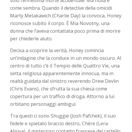
solo l’ennesima morte accidentale. Ma nulla è
come sembra. Quando il detective della omicidi
Marty Metakawich (Charlie Day) la convoca, Honey
riconosce subito il corpo. È Mia Novotny, una
donna che l’aveva contattata poco prima di morire
per chiederle aiuto.
Decisa a scoprire la verità, Honey comincia
un’indagine che la conduce in un mondo oscuro. Al
centro di tutto c’è il Tempio delle Quattro Vie, una
setta religiosa apparentemente innocua, ma in
realtà guidata dal sinistro reverendo Drew Devlin
(Chris Evans), che sfrutta la sua chiesa come
copertura per un traffico di droga. Attorno a lui
orbitano personaggi ambigui.
Tra questi ci sono Shuggie (Josh Pafchek), il suo
fedele e spietato braccio destro, Chère (Lera
Abova), il misterioso contatto francese del cartello