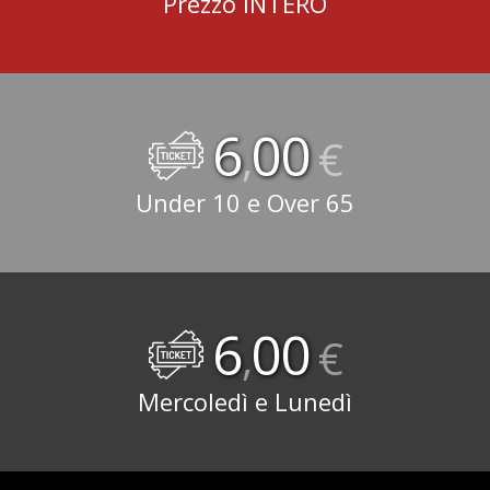
Prezzo INTERO
6
00
,
€
Under 10 e Over 65
6
00
,
€
Mercoledì e Lunedì