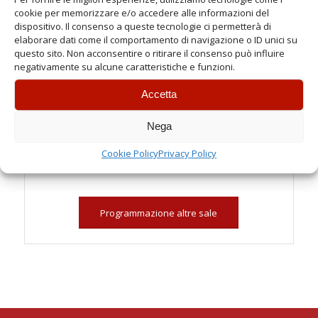
Festivi
cookie per memorizzare e/o accedere alle informazioni del
Spettacoli:
dispositivo. Il consenso a queste tecnologie ci permetterà di
elaborare dati come il comportamento di navigazione o ID unici su
questo sito. Non acconsentire o ritirare il consenso può influire
16:00
negativamente su alcune caratteristiche e funzioni.
18:30
21:00
Accetta
Chiusura Settimanale
Nega
Martedì (solo feriali)
Astra e Star riposo
Cookie Policy
Privacy Policy
Programmazione altre sale