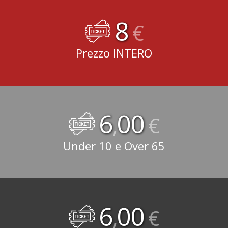
8
€
Prezzo INTERO
6
00
,
€
Under 10 e Over 65
6
00
,
€