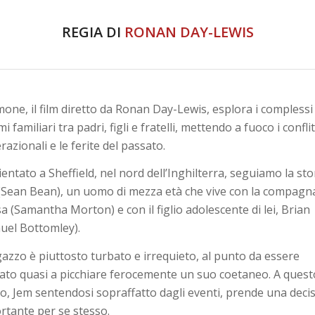
REGIA DI
RONAN DAY-LEWIS
one, il film diretto da Ronan Day-Lewis, esplora i complessi
i familiari tra padri, figli e fratelli, mettendo a fuoco i conflit
azionali e le ferite del passato.
entato a Sheffield, nel nord dell’Inghilterra, seguiamo la stor
(Sean Bean), un uomo di mezza età che vive con la compagn
a (Samantha Morton) e con il figlio adolescente di lei, Brian
uel Bottomley).
agazzo è piuttosto turbato e irrequieto, al punto da essere
vato quasi a picchiare ferocemente un suo coetaneo. A quest
o, Jem sentendosi sopraffatto dagli eventi, prende una deci
rtante per se stesso.