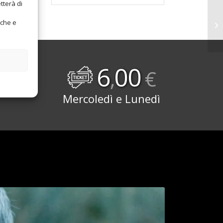
tterà di
iche e
6
00
,
€
Mercoledì e Lunedì