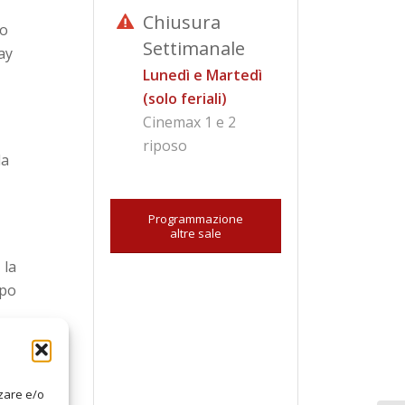
Chiusura
to
Settimanale
ay
Lunedì e Martedì
(solo feriali)
Cinemax 1 e 2
riposo
la
Programmazione
altre sale
 la
opo
zzare e/o