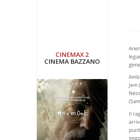
Anem
CINEMAX 2
legam
CINEMA BAZZANO
gener
Ambi
Jem 
Ness
(Sam
Il r
arri
punt
impo