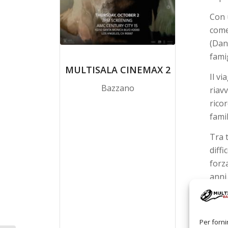
Con 
come
(Dan
famig
MULTISALA CINEMAX 2
Il vi
Bazzano
riavv
rico
fami
Tra t
diff
forz
anni
Per forni