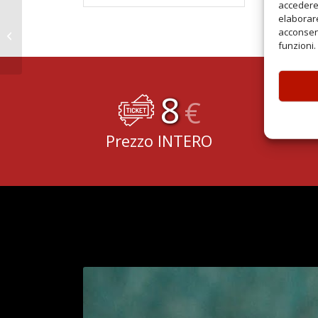
accedere 
elaborare
acconsent
La Vita Va Così
funzioni.
8
€
Prezzo INTERO