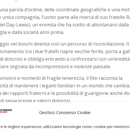
una parola d’ordine, delle coordinate geografiche e una mo
 unica compagnia, l’uomo parte alla ricerca di suo fratello R
iel Day-Lewis), un eremita che ha scelto di allontanarsi dalla
lia e dalla società anni prima.
aggio nei boschi diventa così un percorso di riconciliazione. Il
icinamento tra i due fratelli riapre vecchie ferite, porta a gal
rdi dolorosi e obbliga entrambi a confrontarsi con un’eredità
liare segnata da incomprensioni e violenze passate.
ensioni e momenti di fragile tenerezza, il film racconta la
icoltà di mantenere i legami familiari in un mondo che cambia,
a dei rapporti fraterni e la possibilità di guarigione anche d
 di separazione e silenzi dolorosi.
Gestisci Consenso Cookie
re le migliori esperienze, utilizziamo tecnologie come i cookie per memori