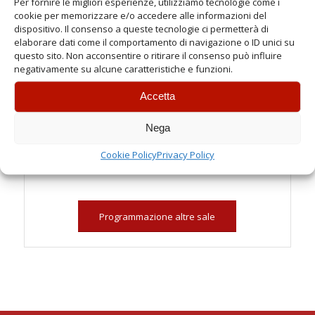
Per fornire le migliori esperienze, utilizziamo tecnologie come i
cookie per memorizzare e/o accedere alle informazioni del
21:00
dispositivo. Il consenso a queste tecnologie ci permetterà di
elaborare dati come il comportamento di navigazione o ID unici su
Festivi
questo sito. Non acconsentire o ritirare il consenso può influire
Spettacoli:
negativamente su alcune caratteristiche e funzioni.
20:45
Accetta
Chiusura Settimanale
Nega
MARTEDI’ (FERIALI) ASTRA E STAR
Cookie Policy
Privacy Policy
RIPOSO
Programmazione altre sale