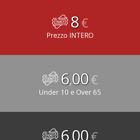
8
€
Prezzo INTERO
6
00
,
€
Under 10 e Over 65
6
00
,
€