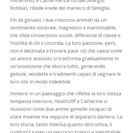
misterioso, e Catherine Earnshaw (Margot
Robbie), ribelle erede del maniero di famiglia.
Fin da giovani, i due crescono animati da un
sentimento viscerale, magnetico e inarrestabile,
che sfida convenzioni sociali, differenze di classe e
l’ostilità di chi li circonda. La loro passione, però,
non è destinata a trovare pace: ciò che nasce come
un amore assoluto si trasforma gradualmente in
un’ossessione che divora tutto, generando
gelosie, vendette e tradimenti capaci di segnare le
loro vite in modo indelebile.
Immersi in un paesaggio che riflette la loro stessa
tempesta interiore, Heathcliff e Catherine si
muovono come due anime gemelle incapaci di
stare insieme ma neppure di separarsi davvero. La
loro storia, tanto intensa quanto distruttiva, li
condurrà lungo un percorso tragico e ineluttabile,