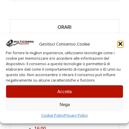
ORARI
Feriali
Gestisci Consenso Cookie
Spettacoli:
Per fornire le migliori esperienze, utilizziamo tecnologie come i
cookie per memorizzare e/o accedere alle informazioni del
21:00
dispositivo. Il consenso a queste tecnologie ci permetterà di
elaborare dati come il comportamento di navigazione o ID unici su
Sabato e prefestivi
questo sito. Non acconsentire o ritirare il consenso può influire
Spettacoli:
negativamente su alcune caratteristiche e funzioni.
18:40
Accetta
21:00
Nega
Festivi
Cookie Policy
Privacy Policy
Spettacoli:
16:00