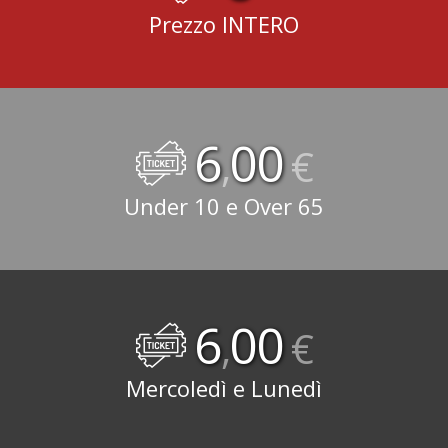
Prezzo INTERO
6
00
,
€
Under 10 e Over 65
6
00
,
€
Mercoledì e Lunedì